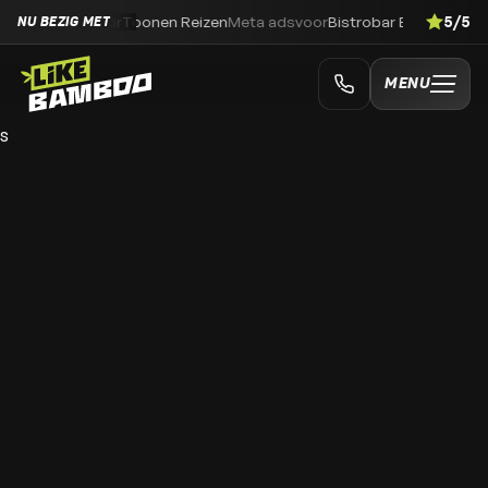
zen
Meta ads
voor
Bistrobar Bankoh
Merk- en visuele identiteit
voor
5/5
DR
NU BEZIG MET
MENU
s