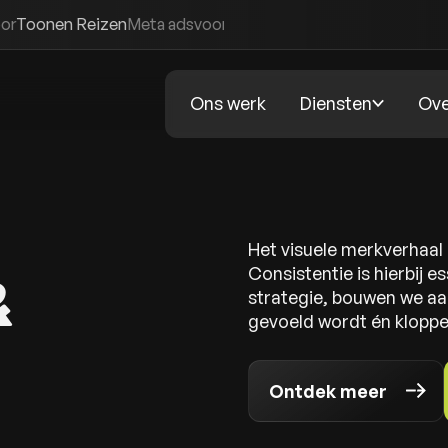
eizen
Meta ads
voor
Bistrobar Bankoh
Merk- en visuele identitei
Ons werk
Diensten
Ove
Het visuele merkverhaal -
Consistentie is hierbij e
&
strategie, bouwen we aa
gevoeld wordt én kloppend
Ontdek meer