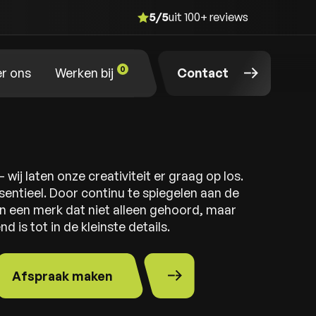
t
voor
DROOM!
Full-service marketing
5/5
uit 100+ reviews
voor
James Horeca
Nieuwe 
0
r ons
Werken bij
Contact
 wij laten onze creativiteit er graag op los.
ssentieel. Door continu te spiegelen aan de
n een merk dat niet alleen gehoord, maar
 is tot in de kleinste details.
Afspraak maken