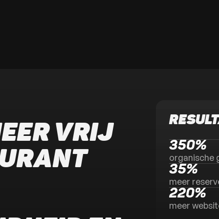
RESUL
EER VRIJ
350%
TAURANT
organische 
35%
meer reserv
220%
meer websit