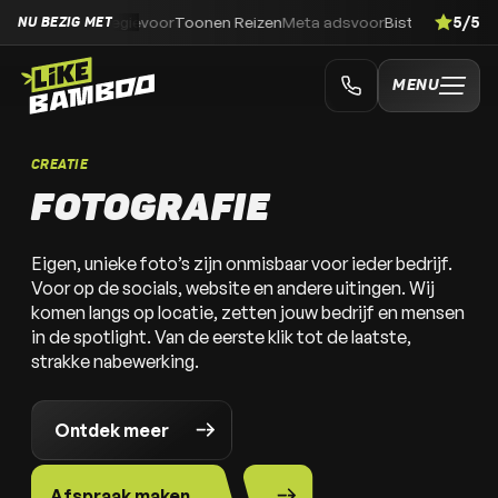
ie
voor
Toonen Reizen
Meta ads
voor
Bistrobar Bankoh
Merk- en visuele
5/5
NU BEZIG MET
AFSPRAAK MAKEN
AAN DE SLAG MET
FOTOGRAF
MENU
Samen stippelen we graag jouw pad uit naar groei. Laat 
met je op om een afspraak te maken!
CREATIE
FOTOGRAFIE
Eigen, unieke foto’s zijn onmisbaar voor ieder bedrijf.
Voor op de socials, website en andere uitingen. Wij
komen langs op locatie, zetten jouw bedrijf en mensen
in de spotlight. Van de eerste klik tot de laatste,
strakke nabewerking.
Ontdek meer
Afspraak maken