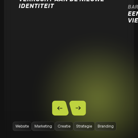
IDENTITEIT
BAR
EE
VI
Website
Marketing
Creatie
Strategie
Branding