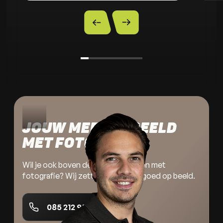
JOUW MERK IN BEELD 
MET FOTOGRAFIE
Wil je ook boven de jungle uitsteken met
fotografie? Wij zetten jouw merk goed op beeld.
085 212 9523